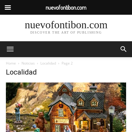
nuevofontibon.com
nuevofontibon.com
DISCOVER THE ART OF PUBLISHING
Home
Noticias
Localidad
Page 2
Localidad