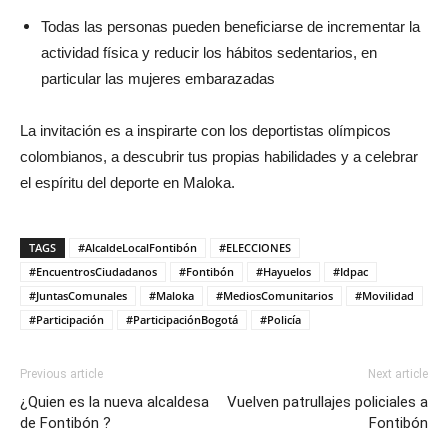
Todas las personas pueden beneficiarse de incrementar la
actividad física y reducir los hábitos sedentarios, en
particular las mujeres embarazadas
La invitación es a inspirarte con los deportistas olímpicos
colombianos, a descubrir tus propias habilidades y a celebrar
el espíritu del deporte en Maloka.
TAGS
#AlcaldeLocalFontibón
#ELECCIONES
#EncuentrosCiudadanos
#Fontibón
#Hayuelos
#Idpac
#JuntasComunales
#Maloka
#MediosComunitarios
#Movilidad
#Participación
#ParticipaciónBogotá
#Policía
Previous article
Next article
¿Quien es la nueva alcaldesa
Vuelven patrullajes policiales a
de Fontibón ?
Fontibón