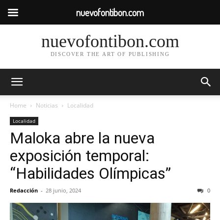
nuevofontibon.com
nuevofontibon.com
DISCOVER THE ART OF PUBLISHING
Home
Noticias
Localidad
Localidad
Maloka abre la nueva
exposición temporal:
“Habilidades Olímpicas”
Redacción
-
28 junio, 2024
0