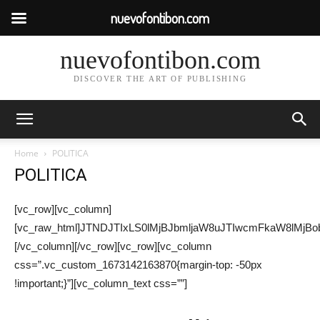
nuevofontibon.com
nuevofontibon.com
DISCOVER THE ART OF PUBLISHING
Home
POLITICA
POLITICA
[vc_row][vc_column]
[vc_raw_html]JTNDJTIxLS0lMjBJbmljaW8uJTIwcmFkaW8
[/vc_column][/vc_row][vc_row][vc_column
css=”.vc_custom_1673142163870{margin-top: -50px
!important;}”][vc_column_text css=””]