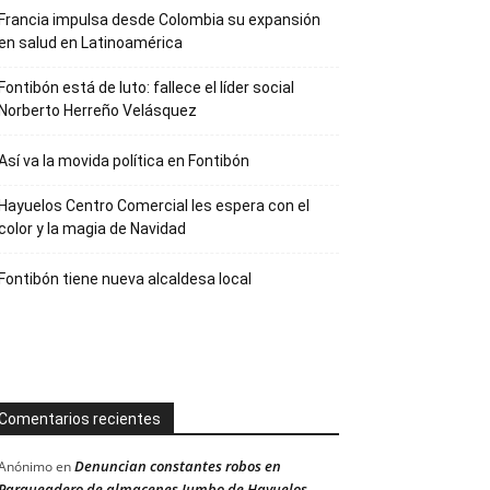
Francia impulsa desde Colombia su expansión
en salud en Latinoamérica
Fontibón está de luto: fallece el líder social
Norberto Herreño Velásquez
Así va la movida política en Fontibón
Hayuelos Centro Comercial les espera con el
color y la magia de Navidad
Fontibón tiene nueva alcaldesa local
Comentarios recientes
Denuncian constantes robos en
Anónimo
en
Parqueadero de almacenes Jumbo de Hayuelos