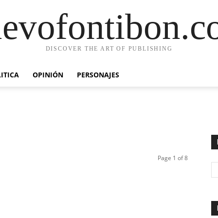
evofontibon.
DISCOVER THE ART OF PUBLISHING
ITICA
OPINIÓN
PERSONAJES
Page 1 of 8