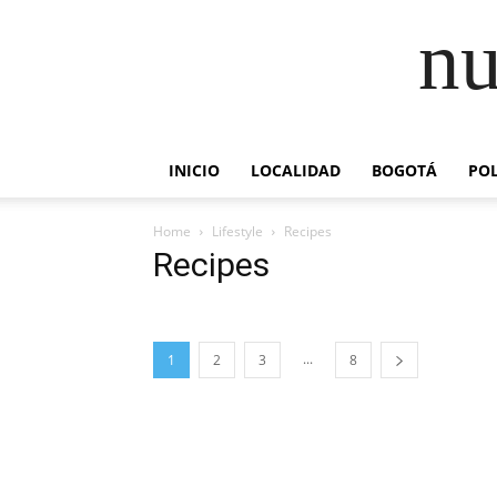
nu
INICIO
LOCALIDAD
BOGOTÁ
POL
Home
Lifestyle
Recipes
Recipes
...
1
2
3
8