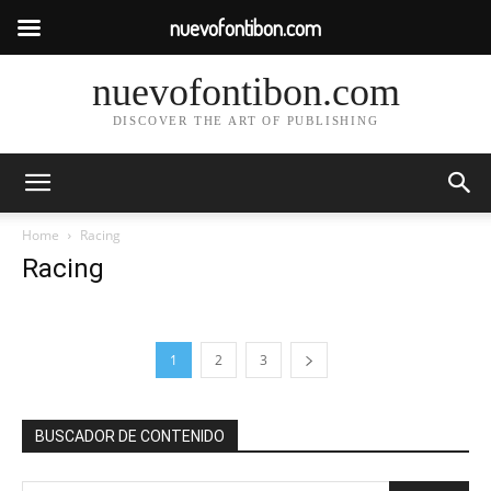
nuevofontibon.com
nuevofontibon.com
DISCOVER THE ART OF PUBLISHING
Home
Racing
Racing
1
2
3
BUSCADOR DE CONTENIDO