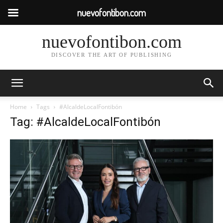
nuevofontibon.com
nuevofontibon.com
DISCOVER THE ART OF PUBLISHING
Home
Tags
#AlcaldeLocalFontibón
Tag: #AlcaldeLocalFontibón