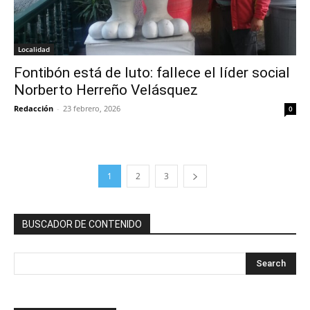
Localidad
Fontibón está de luto: fallece el líder social
Norberto Herreño Velásquez
Redacción
-
23 febrero, 2026
0
1
2
3
BUSCADOR DE CONTENIDO