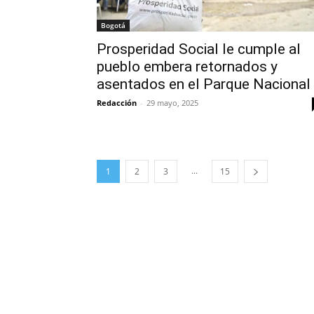
Bogotá
Prosperidad Social le cumple al
pueblo embera retornados y
asentados en el Parque Nacional
Redacción
-
29 mayo, 2025
...
1
2
3
15