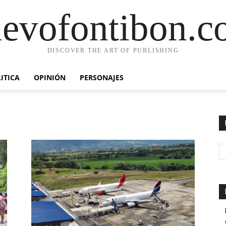
evofontibon.
DISCOVER THE ART OF PUBLISHING
ITICA
OPINIÓN
PERSONAJES