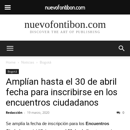
nuevofontibon.com
nuevofontibon.com
DISCOVER THE ART OF PUBLISHING
Home
Noticias
Bogotá
Bogotá
Amplían hasta el 30 de abril
fecha para inscribirse en los
encuentros ciudadanos
Redacción
-
19 marzo, 2020
0
Se amplía la fecha de inscripción para los
Encuentros