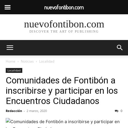
nuevofontibon.com
nuevofontibon.com
DISCOVER THE ART OF PUBLISHING
Home
Noticias
Localidad
Localidad
Comunidades de Fontibón a
inscribirse y participar en los
Encuentros Ciudadanos
Redacción
-
2 marzo, 2020
0