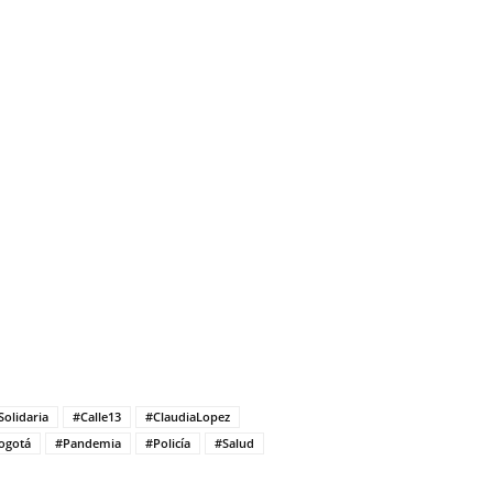
olidaria
#Calle13
#ClaudiaLopez
ogotá
#Pandemia
#Policía
#Salud