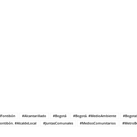
lFontibón
#Alcantarillado
#Bogotá
#Bogotá. #MedioAmbiente
#BogotaS
ontibón. #AlcaldeLocal
#JuntasComunales
#MediosComunitarios
#MetroB