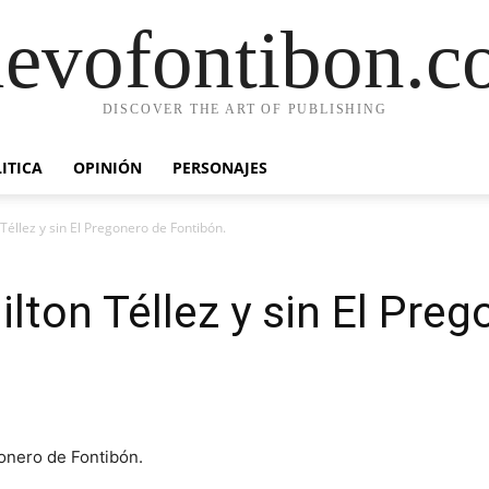
evofontibon.
DISCOVER THE ART OF PUBLISHING
ITICA
OPINIÓN
PERSONAJES
Téllez y sin El Pregonero de Fontibón.
lton Téllez y sin El Pre