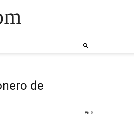
com
gonero de
0