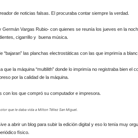
reador de noticias falsas. El procuraba contar siempre la verdad.
Germán Vargas Rubio- con quienes se reunía los jueves en la noche 
ientes, cigarrillo y buena música.
le “bajaran” las planchas electrostáticas con las que imprimía a blanc
que la máquina “multilith” donde lo imprimía no registraba bien el colo
preso por la calidad de la máquina.
tos con los que compró su computador e impresora.
otor que le daba vida a Milton Téllez San Miguel.
sive a abrir un blog para subir la edición digital y eso lo tenía muy o
riódico físico.