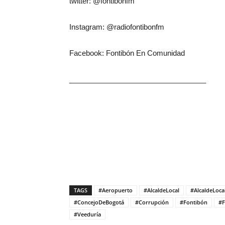
twitter:
@fontibonfm
Instagram:
@radiofontibonfm
Facebook: Fontibón En Comunidad
__________________________________
TAGS
#Aeropuerto
#AlcaldeLocal
#AlcaldeLoca
#ConcejoDeBogotá
#Corrupción
#Fontibón
#F
#Veeduría