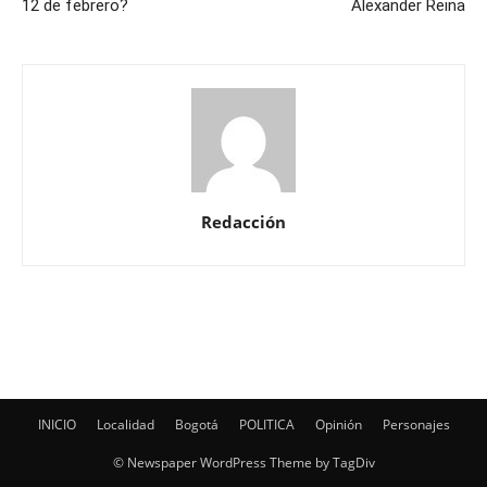
12 de febrero?
Alexander Reina
Redacción
INICIO
Localidad
Bogotá
POLITICA
Opinión
Personajes
© Newspaper WordPress Theme by TagDiv