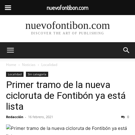
nuevofontibon.com
nuevofontibon.com
DISCOVER THE ART OF PUBLISHING
Home
Noticias
Localidad
Localidad
Sin categoría
Primer tramo de la nueva
cicloruta de Fontibón ya está
lista
Redacción
-
16 febrero, 2021
0