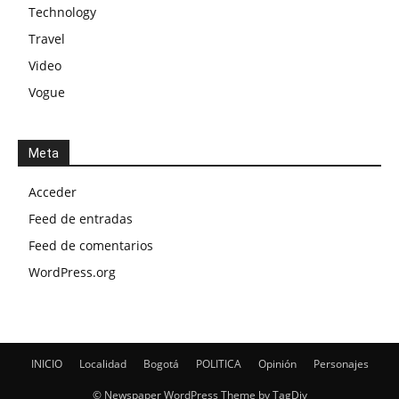
Technology
Travel
Video
Vogue
Meta
Acceder
Feed de entradas
Feed de comentarios
WordPress.org
INICIO
Localidad
Bogotá
POLITICA
Opinión
Personajes
© Newspaper WordPress Theme by TagDiv