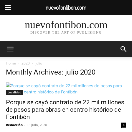
nuevofontibon.com
nuevofontibon.com
DISCOVER THE ART OF PUBLISHING
Home
2020
julio
Monthly Archives: julio 2020
Localidad
Porque se cayó contrato de 22 mil millones
de pesos para obras en centro histórico de
Fontibón
Redacción
-
15 julio, 2020
0