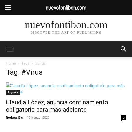
nuevofontibon.com
nuevofontibon.com
DISCOVER THE ART OF PUBLISHING
Home
Tags
#Virus
Tag: #Virus
Bogotá
Claudia López, anuncia confinamiento
obligatorio para más adelante
Redacción
-
19 marzo, 2020
0