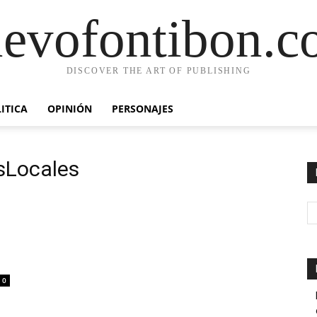
evofontibon.
DISCOVER THE ART OF PUBLISHING
ITICA
OPINIÓN
PERSONAJES
sLocales
0