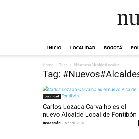
nu
INICIO
LOCALIDAD
BOGOTÁ
POL
Home
Tags
#Nuevos#AlcaldesLocales
Tag: #Nuevos#Alcalde
Localidad
Carlos Lozada Carvalho es el
nuevo Alcalde Local de Fontibón
Redacción
-
8 abril, 2020