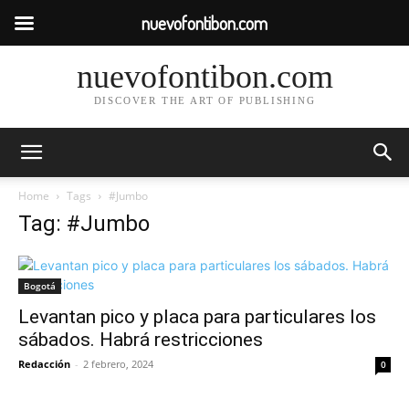
nuevofontibon.com
nuevofontibon.com
DISCOVER THE ART OF PUBLISHING
Home
Tags
#Jumbo
Tag: #Jumbo
Bogotá
Levantan pico y placa para particulares los
sábados. Habrá restricciones
Redacción
-
2 febrero, 2024
0