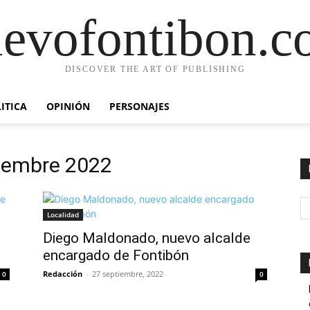
evofontibon.
DISCOVER THE ART OF PUBLISHING
ITICA
OPINIÓN
PERSONAJES
tiembre 2022
Localidad
Diego Maldonado, nuevo alcalde
encargado de Fontibón
Redacción
-
27 septiembre, 2022
0
0