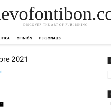
evofontibon.
DISCOVER THE ART OF PUBLISHING
ITICA
OPINIÓN
PERSONAJES
ubre 2021
0