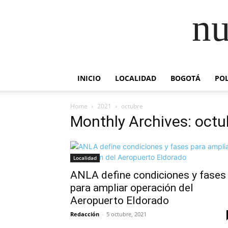
nu
INICIO
LOCALIDAD
BOGOTÁ
POL
Home
2021
octubre
Monthly Archives: oct
Localidad
ANLA define condiciones y fases
para ampliar operación del
Aeropuerto Eldorado
Redacción
-
5 octubre, 2021